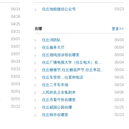
06/14
任丘地税微信公众号
03/23
04/26
04/25
在哪
更多>>
03/21
明和申请
03/07
任丘消防队
05/04
03/07
任丘服务大厅
05/04
03/07
任丘德纯游泳馆在哪里
05/04
05/24
任丘广播电视大学（任丘电大）在哪里
05/04
03/23
任丘糖墩节,任丘糖葫芦节,任丘李花糖顿会地图位置
05/04
03/02
任丘车管所，位置和电话
04/26
02/03
任丘二手车市场
04/24
02/01
人民的名义全集剧本
04/06
地税任丘国税
02/01
任丘市看守所在哪里
02/10
01/22
任丘硕园公园在哪
01/25
任丘狗市在哪里
01/23