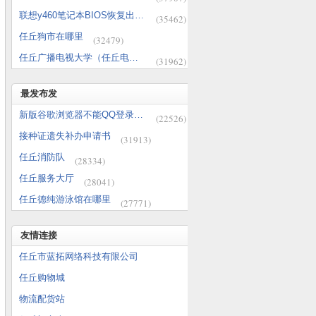
联想y460笔记本BIOS恢复出厂设置，cmos电池放电方法
(35462)
任丘狗市在哪里
(32479)
任丘广播电视大学（任丘电大）在哪里
(31962)
最发布发
新版谷歌浏览器不能QQ登录问题解决办法
(22526)
接种证遗失补办申请书
(31913)
任丘消防队
(28334)
任丘服务大厅
(28041)
任丘德纯游泳馆在哪里
(27771)
友情连接
任丘市蓝拓网络科技有限公司
任丘购物城
物流配货站