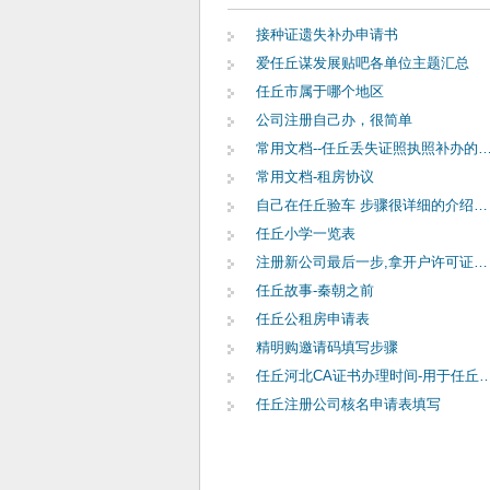
接种证遗失补办申请书
爱任丘谋发展贴吧各单位主题汇总
任丘市属于哪个地区
公司注册自己办，很简单
常用文档--任丘丢失证照执照补办的声
常用文档-租房协议
自己在任丘验车 步骤很详细的介绍轻轻松松搞定
任丘小学一览表
注册新公司最后一步,拿开户许可证去地税国税
任丘故事-秦朝之前
任丘公租房申请表
精明购邀请码填写步骤
任丘河北CA证书办理时间-用于任丘
任丘注册公司核名申请表填写