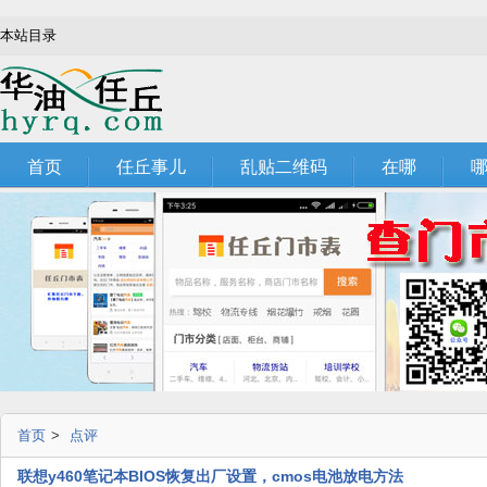
本站目录
首页
任丘事儿
乱贴二维码
在哪
首页
>
点评
联想y460笔记本BIOS恢复出厂设置，cmos电池放电方法